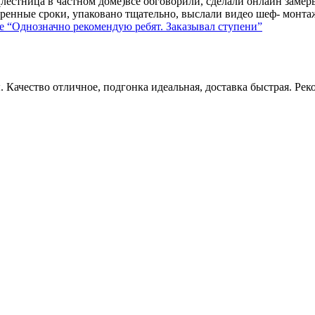
лестница в частном доме)все обговорили, сделали онлайн замер
ренные сроки, упаковано тщательно, выслали видео шеф- монтажа
е
“Однозначно рекомендую ребят. Заказывал ступени”
 Качество отличное, подгонка идеальная, доставка быстрая. Рек