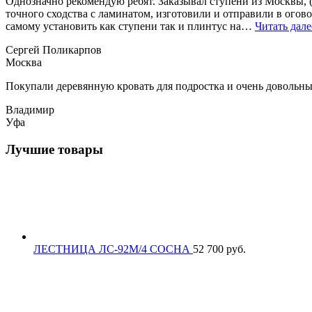
Однозначно рекомендую ребят. Заказывал ступени из Москвы, (
точного сходства с ламинатом, изготовили и отправили в огово
самому установить как ступени так и плинтус на…
Читать дале
Сергей Поликарпов
Москва
Покупали деревянную кровать для подростка и очень довольны.
Владимир
Уфа
Лучшие товары
ЛЕСТНИЦА ЛС-92М/4 СОСНА
52 700
р
уб.