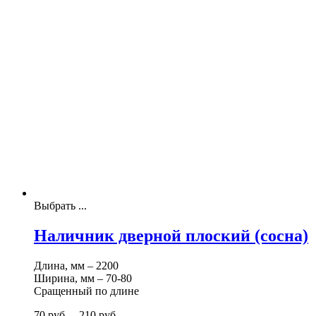
Выбрать ...
Наличник дверной плоский (сосна)
Длина, мм – 2200
Ширина, мм – 70-80
Сращенный по длине
70
р
уб.
–
210
р
уб.