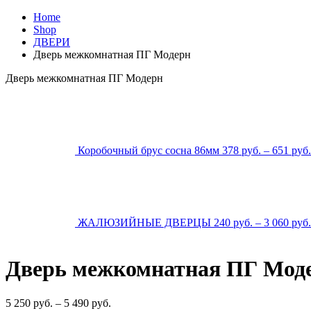
Home
Shop
ДВЕРИ
Дверь межкомнатная ПГ Модерн
Дверь межкомнатная ПГ Модерн
Коробочный брус сосна 86мм
378
р
уб.
–
651
р
уб.
ЖАЛЮЗИЙНЫЕ ДВЕРЦЫ
240
р
уб.
–
3 060
р
уб.
Дверь межкомнатная ПГ Мод
5 250
р
уб.
–
5 490
р
уб.