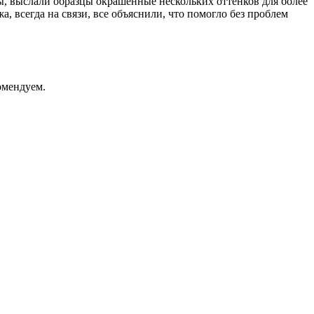
ы, выслали образцы окрашенные нескольких оттенков для более
, всегда на связи, все объяснили, что помогло без проблем
омендуем.