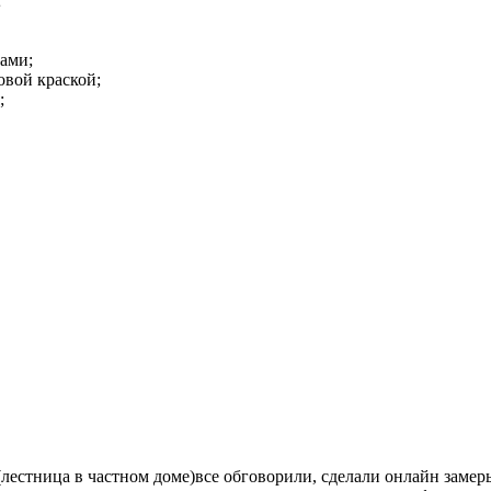
;
ками;
овой краской;
;
лестница в частном доме)все обговорили, сделали онлайн замер