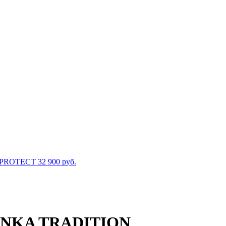
 PROTECT
32 900
р
уб.
NKA TRADITION