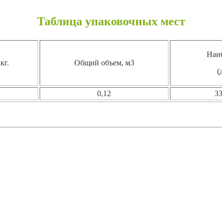
Таблица упаковочных мест
Наи
кг.
Общий объем, м3
(
0,12
3