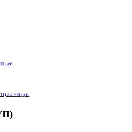
800
р
уб.
УП)
24 700
р
уб.
УП)