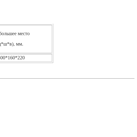
большее место
д*ш*в), мм.
300*160*220