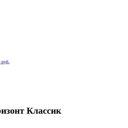
0
р
уб.
ризонт Классик