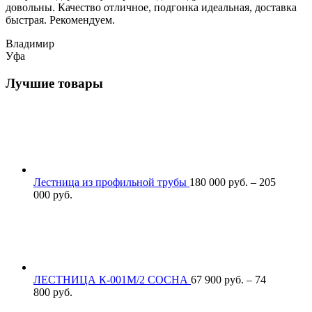
довольны. Качество отличное, подгонка идеальная, доставка
быстрая. Рекомендуем.
Владимир
Уфа
Лучшие товары
Лестница из профильной трубы
180 000
р
уб.
–
205
000
р
уб.
ЛЕСТНИЦА К-001М/2 СОСНА
67 900
р
уб.
–
74
800
р
уб.