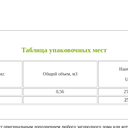
Таблица упаковочных мест
Наи
кг.
Общий объем, м3
(
0,56
2
25
т оригинальным дополнением любого загородного дома или кот