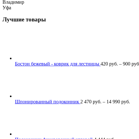
Владимир
Уфа
Лучшие товары
Бостон бежевый - коврик для лестницы
420
р
уб.
–
900
р
уб
Шпонированный подоконник
2 470
р
уб.
–
14 990
р
уб.