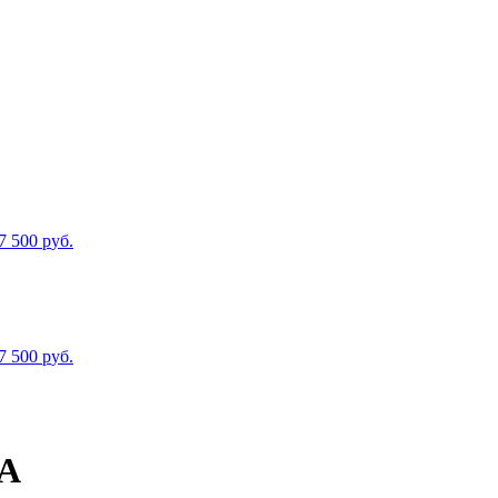
7 500
р
уб.
7 500
р
уб.
А