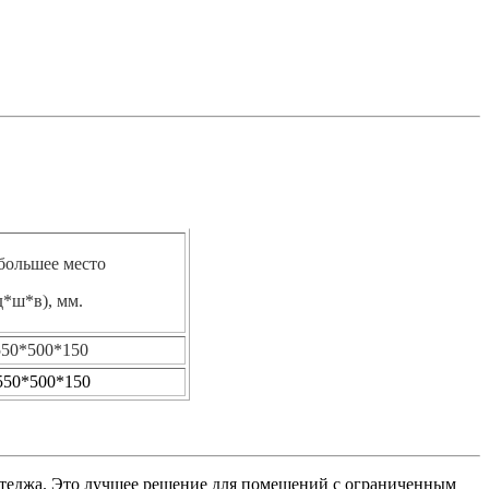
большее место
д*ш*в), мм.
550*500*150
50*500*150
теджа. Это лучшее решение для помещений с ограниченным