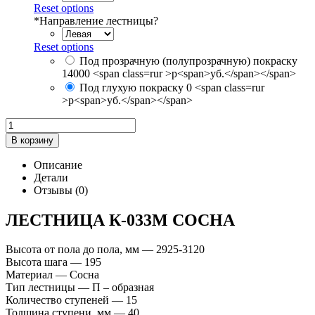
Reset options
*
Направление лестницы?
Reset options
Под прозрачную (полупрозрачную) покраску
14000 <span class=rur >р<span>уб.</span></span>
Под глухую покраску
0 <span class=rur
>р<span>уб.</span></span>
В корзину
Описание
Детали
Отзывы (0)
ЛЕСТНИЦА К-033М СОСНА
Высота от пола до пола, мм — 2925-3120
Высота шага — 195
Материал — Сосна
Тип лестницы — П – образная
Количество ступеней — 15
Толщина ступени, мм — 40